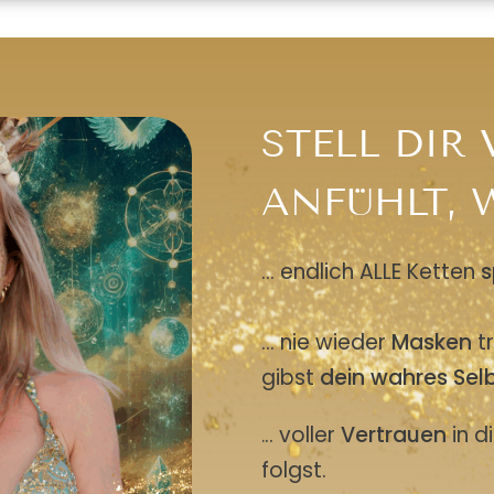
STELL DIR 
ANFÜHLT, W
... endlich ALLE Ketten
s
... nie wieder
Masken
tr
gibst
dein wahres Sel
.. voller
Vertrauen
in d
.
folgst.