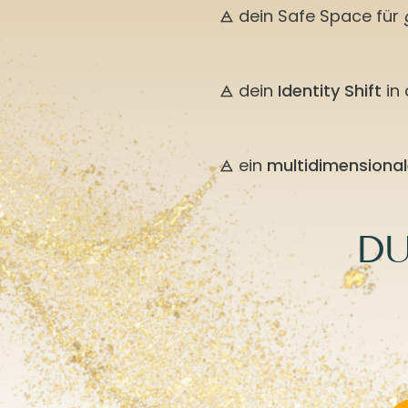
🜁 dein Safe Space für
🜁 dein
Identity Shift
in 
🜁 ein
multidimensional
DU