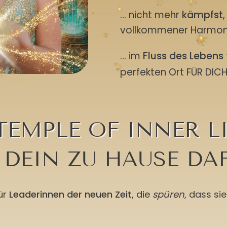
... nicht mehr
kämpfst
vollkommener Harmonie
... im
Fluss des Lebens
perfekten Ort FÜR DIC
TEMPLE OF INNER L
 DEIN ZU HAUSE DA
für
Leaderinnen der neuen Zeit
, die
spüren
, dass si