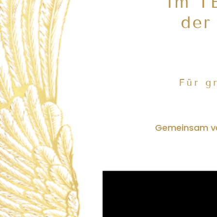
Im T
de
Für g
Gemeinsam ver