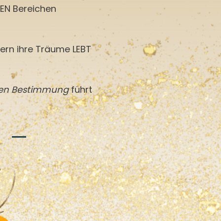
LEN Bereichen
ern ihre Träume LEBT
en Bestimmung
führt
I –
.