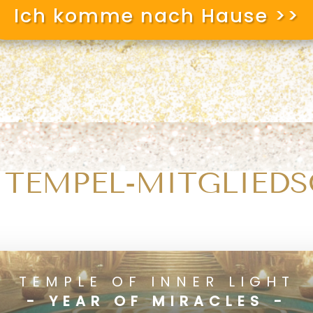
Ich komme nach Hause >>
 TEMPEL-MITGLIED
MONATLICH
JÄHRLICH
TEMPLE OF INNER LIGHT
- YEAR OF MIRACLES -