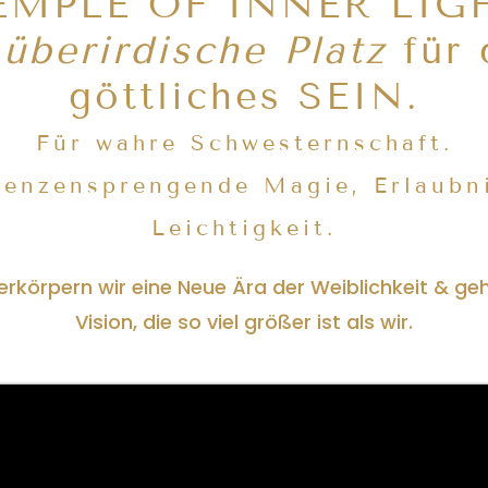
EMPLE OF INNER LIGH
r
überirdische Platz
für 
göttliches SEIN.
Für wahre Schwesternschaft.
renzensprengende Magie, Erlaubn
Leichtigkeit.
körpern wir eine Neue Ära der Weiblichkeit & gehe
Vision, die so viel größer ist als wir.