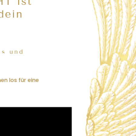
T ist
dein
is und
n los für eine