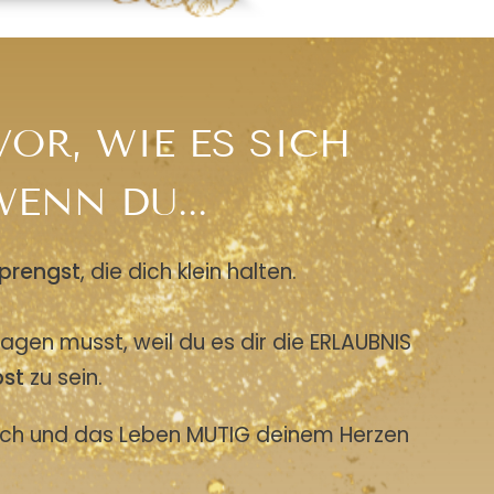
VOR, WIE ES SICH
ENN DU...
prengst
, die dich klein halten.
agen musst, weil du es dir die ERLAUBNIS
bst
zu sein.
ich und das Leben MUTIG deinem Herzen