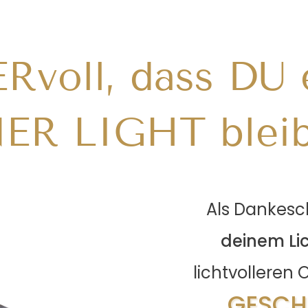
oll, dass DU e
ER LIGHT bleib
Als Dankesc
deinem Li
lichtvolleren 
GESCH