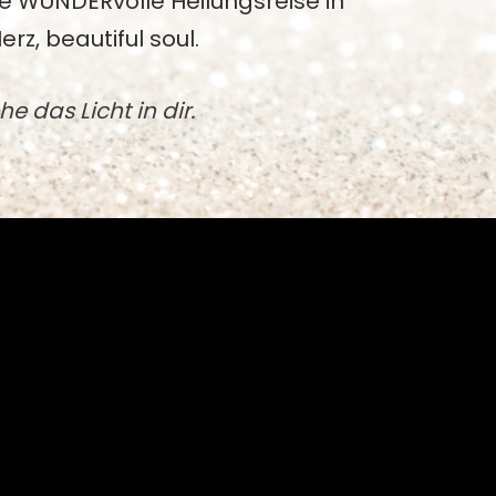
ne WUNDERvolle Heilungsreise in
erz, beautiful soul.
he das Licht in dir.