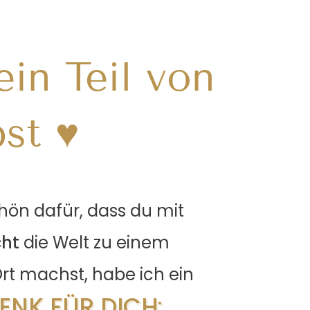
in Teil von
st ♥
hön dafür, dass du mit
cht
die Welt zu einem
Ort machst, habe ich ein
ENK FÜR DICH
: